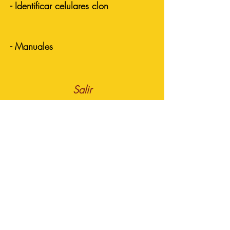
- Identificar celulares clon
- Manuales
Salir
HERRAMIENTAS
Enviar Respaldo
Respaldo fin de mes
Valuar Celulares