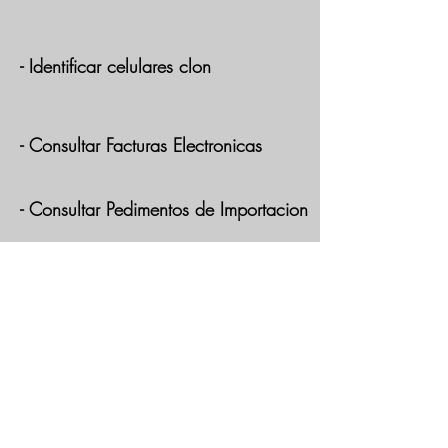
- Identificar celulares clon
- Consultar Facturas Electronicas
- Consultar Pedimentos de Importacion
Salir
HERRAMIENTAS
Enviar Respaldo