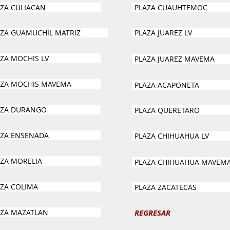
AZA CULIACAN
PLAZA CUAUHTEMOC
AZA GUAMUCHIL MATRIZ
PLAZA JUAREZ LV
ZA MOCHIS LV
PLAZA JUAREZ MAVEMA
AZA MOCHIS MAVEMA
PLAZA ACAPONETA
AZA DURANGO
PLAZA QUERETARO
AZA ENSENADA
PLAZA CHIHUAHUA LV
AZA MORELIA
PLAZA CHIHUAHUA MAVEM
AZA COLIMA
PLAZA ZACATECAS
AZA MAZATLAN
REGRESAR