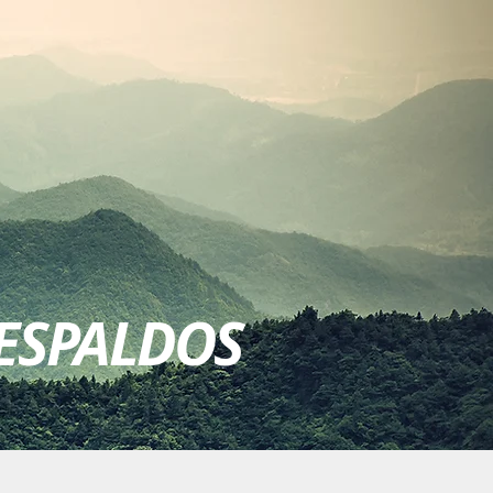
ESPALDOS