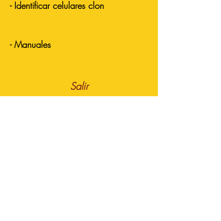
- Identificar celulares clon
- Manuales
Salir
HERRAMIENTAS
Enviar Respaldo
Respaldo fin de mes
Valuar Celulares