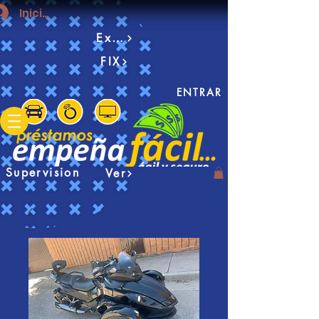
Iniciar sesión
Examen
FIX
ENTRAR
Supervision
Ver