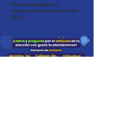
Factura de agencia
Numero de contacto: 667 137 
6758
¿Necesitas un
prestamo?
¡Presupuesto gratis!