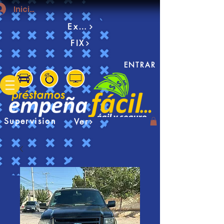
Iniciar sesión
Examen
FIX
ENTRAR
Supervision
Ver