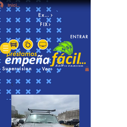
Iniciar sesión
Examen
FIX
ENTRAR
Supervision
Ver