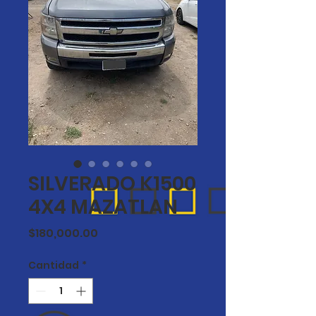
SILVERADO K1500
4X4 MAZATLAN
Precio
$180,000.00
Cantidad
*