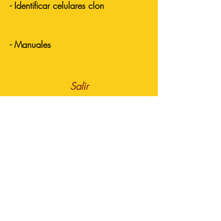
- Identificar celulares clon
- Manuales
Salir
HERRAMIENTAS
Enviar Respaldo
Respaldo fin de mes
Valuar Celulares