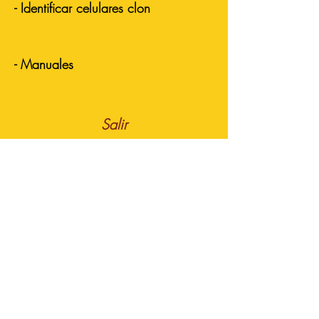
- Identificar celulares clon
- Manuales
Salir
HERRAMIENTAS
Enviar Respaldo
Respaldo fin de mes
Precio Celulares